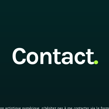
Contact
.
ion artistique numérique, n'hésitez pas à me contacter via le formu