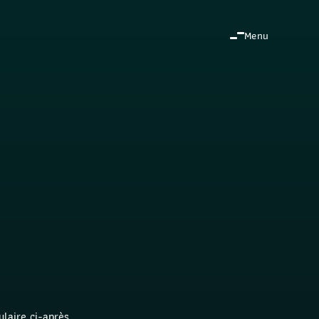
Menu
laire ci-après. 